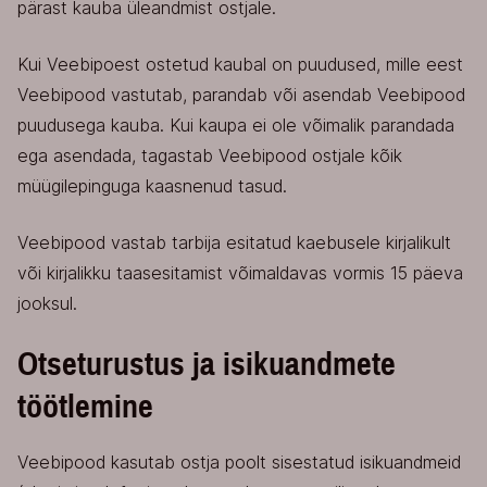
pärast kauba üleandmist ostjale.
Kui Veebipoest ostetud kaubal on puudused, mille eest
Veebipood vastutab, parandab või asendab Veebipood
puudusega kauba. Kui kaupa ei ole võimalik parandada
ega asendada, tagastab Veebipood ostjale kõik
müügilepinguga kaasnenud tasud.
Veebipood vastab tarbija esitatud kaebusele kirjalikult
või kirjalikku taasesitamist võimaldavas vormis 15 päeva
jooksul.
Otseturustus ja isikuandmete
töötlemine
Veebipood kasutab ostja poolt sisestatud isikuandmeid