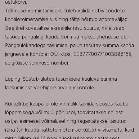
ostukorvi.
Tellimuse vormistamiseks tuleb valida sobiv toodete
kohaletoimetamise viis ning täita nõutud andmeväljad.
Seejärel kuvatakse ekraanile tasu suurus, mille saab
tasuda pangalingi kaudu või muu makselahenduse abil.
Pangaülekandega tasumisel palun tasutav summa kanda
järgnevale kontole: OÜ Iktos, EE877700771003896155,
selgitusse tellimuse number.
Leping jõustub alates tasumisele kuuluva summa
laekumisest Veebipoe arvelduskontole.
Kui tellitud kaupa ei ole võimalik tarnida seoses kauba
lõppemisega või muul põhjusel, teavitatakse sellest
ostjat esimesel võimalusel ning tagastatakse tasutud
raha (sh kauba kättetoimetamise kulud) viivitamata, kuid
mitte hiljem kui 14 päeva jooksul teate saatmisest.