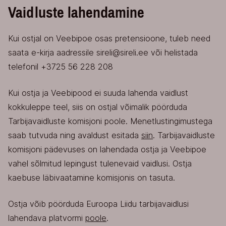
Vaidluste lahendamine
Kui ostjal on Veebipoe osas pretensioone, tuleb need
saata e-kirja aadressile sireli@sireli.ee või helistada
telefonil +3725 56 228 208
Kui ostja ja Veebipood ei suuda lahenda vaidlust
kokkuleppe teel, siis on ostjal võimalik pöörduda
Tarbijavaidluste komisjoni poole. Menetlustingimustega
saab tutvuda ning avaldust esitada
siin
. Tarbijavaidluste
komisjoni pädevuses on lahendada ostja ja Veebipoe
vahel sõlmitud lepingust tulenevaid vaidlusi. Ostja
kaebuse läbivaatamine komisjonis on tasuta.
Ostja võib pöörduda Euroopa Liidu tarbijavaidlusi
lahendava platvormi
poole
.