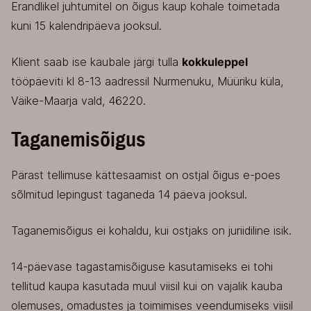
Erandlikel juhtumitel on õigus kaup kohale toimetada
kuni 15 kalendripäeva jooksul.
Klient saab ise kaubale järgi tulla
kokkuleppel
tööpäeviti kl 8-13 aadressil Nurmenuku, Müüriku küla,
Väike-Maarja vald, 46220.
Taganemisõigus
Pärast tellimuse kättesaamist on ostjal õigus e-poes
sõlmitud lepingust taganeda 14 päeva jooksul.
Taganemisõigus ei kohaldu, kui ostjaks on juriidiline isik.
14-päevase tagastamisõiguse kasutamiseks ei tohi
tellitud kaupa kasutada muul viisil kui on vajalik kauba
olemuses, omadustes ja toimimises veendumiseks viisil