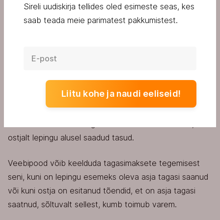
defektiga asi).
Sireli uudiskirja tellides oled esimeste seas, kes
saab teada meie parimatest pakkumistest.
Ostja peab kauba tagastama avalduse esitamisele
järgneva 14 päeva jooksul või esitama tõendi, et ta on
eelnimetatud perioodi jooksul kauba üle andnud kauba
vedajale.
Liitu kohe ja naudi eeliseid!
Veebipood tagastab tagastatava kauba kättesaamisel
ostjale viivitamata, kuid mitte hiljem kui 14 päeva
möödumisel arvates taganemisavalduse saamisest, kõik
ostjalt lepingu alusel saadud tasud.
Veebipood võib keelduda tagasimaksete tegemisest
seni, kuni on lepingu esemeks oleva asja tagasi saanud
või kuni ostja on esitanud tõendid, et on asja tagasi
saatnud, sõltuvalt sellest, kumb toimub varem.