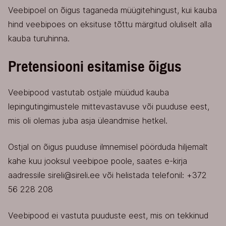
Veebipoel on õigus taganeda müügitehingust, kui kauba
hind veebipoes on eksituse tõttu märgitud oluliselt alla
kauba turuhinna.
Pretensiooni esitamise õigus
Veebipood vastutab ostjale müüdud kauba
lepingutingimustele mittevastavuse või puuduse eest,
mis oli olemas juba asja üleandmise hetkel.
Ostjal on õigus puuduse ilmnemisel pöörduda hiljemalt
kahe kuu jooksul veebipoe poole, saates e-kirja
aadressile sireli@sireli.ee või helistada telefonil: +372
56 228 208
Veebipood ei vastuta puuduste eest, mis on tekkinud