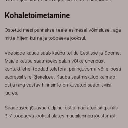
Kohaletoimetamine
Ostetud mesi pannakse teele esimesel võimalusel, aga
mitte hiljem kui nelja tööpäeva jooksul.
Veebipoe kaudu saab kaupu tellida Eestisse ja Soome.
Mujale kauba saatmiseks palun võtke ühendust
kontaktilehel toodud telefonil, päringuvormil või e-posti
aadressil sireli@sireli.ee. Kauba saatmiskulud kannab
ostja ning vastav hinnainfo on kuvatud saatmisviisi
juures.
Saadetised jõuavad üldjuhul ostja määratud sihtpunkti
3-7 tööpäeva jooksul alates müügilepingu jõustumist.