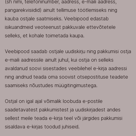
(sh nimi, telefoninumber, aadress, e-maili aadress,
pangarekvisiidid) ainult tellimuse töötlemiseks ning
kauba ostjale saatmiseks. Veebipood edastab
isikuandmeid veoteenust pakkuvale ettevõtetele
selleks, et kohale toimetada kaupa.
Veebipood saadab ostjale uudiskirju ning pakkumisi ostja
e-maili aadressile ainult juhul, kui ostja on selleks
avaldanud soovi sisestades veebilehel e-kirja aadressi
ning andnud teada oma soovist otsepostituse teadete
saamiseks nõustudes müügitingimustega.
Ostjal on igal ajal võimalik loobuda e-postile
saadetavatest pakkumistest ja uudiskirjadest andes
sellest meile teada e-kirja teel või järgides pakkumisi
sisaldava e-kirjas toodud juhiseid.