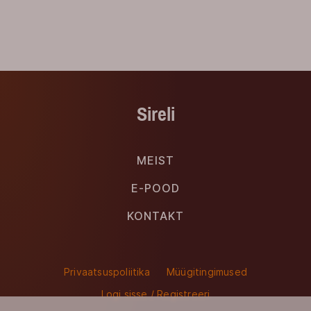
Sireli
MEIST
E-POOD
KONTAKT
Privaatsuspoliitika
Müügitingimused
Logi sisse / Registreeri