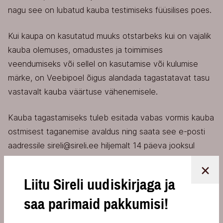
nagu see on lubatud kauba testimiseks füüsilises poes.
Kui kaupa on kasutatud muuks otstarbeks kui on vajalik
kauba olemuses, omadustes ja toimimises
veendumiseks või sellel on kasutamise või kulumise
märke, on Veebipoel õigus alandada tagastatavat tasu
vastavalt kauba väärtuse vähenemisele.
Kauba tagastamiseks tuleb esitada vabas vormis kauba
ostmisest taganemise avaldus ning saata see e-posti
aadressile sireli@sireli.ee hiljemalt 14 päeva jooksul
kauba kättesaamisest.
×
Liitu Sireli uudiskirjaga ja
Kauba tagastamise kulud kannab ostja, välja arvatud
juhul, kui tagastamise põhjus seisneb asjaolus, et
saa parimaid pakkumisi!
tagastamisele kuuluv asi ei vasta tellitule (nt vale või