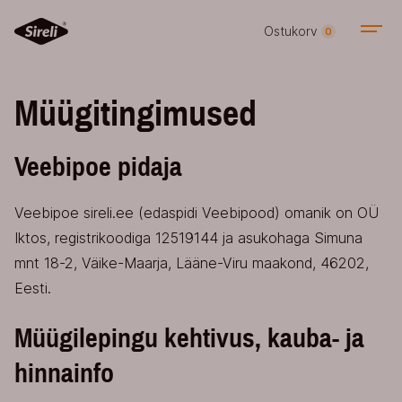
Ostukorv
0
Müügitingimused
Veebipoe pidaja
Veebipoe sireli.ee (edaspidi Veebipood) omanik on OÜ
Iktos, registrikoodiga 12519144 ja asukohaga Simuna
mnt 18-2, Väike-Maarja, Lääne-Viru maakond, 46202,
Eesti.
Müügilepingu kehtivus, kauba- ja
hinnainfo